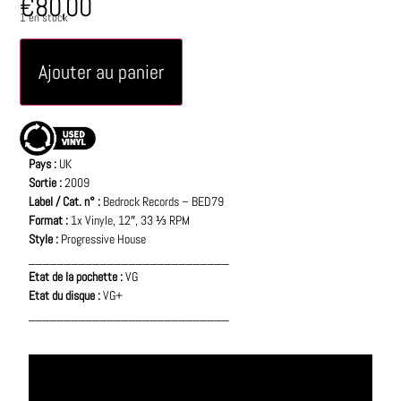
€
80,00
1 en stock
Ajouter au panier
Pays :
UK
Sortie :
2009
Label / Cat. n° :
Bedrock Records – BED79
Format :
1x Vinyle, 12″, 33 ⅓ RPM
Style :
Progressive House
____________________________
Etat de la pochette :
VG
Etat du disque :
VG+
____________________________