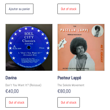
Ajouter au panier
Out of stock
Davina
Pasteur Lappé
Don't You Want It? (Reissue)
The Sekele Movement
€
40,00
€
80,00
Out of stock
Out of stock