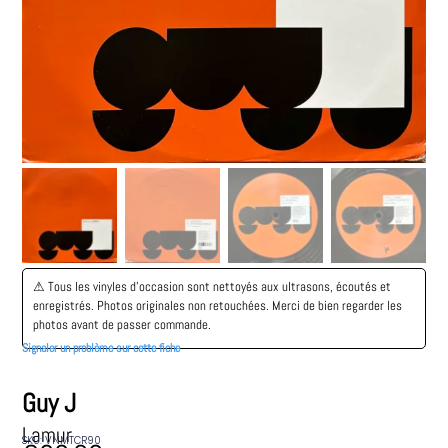
⚠︎ Tous les vinyles d’occasion sont nettoyés aux ultrasons, écoutés et
enregistrés. Photos originales non retouchées. Merci de bien regarder les
photos avant de passer commande.
Signaler un problème sur cette fiche
Guy J
Lamur
SKU: VNMTCR90