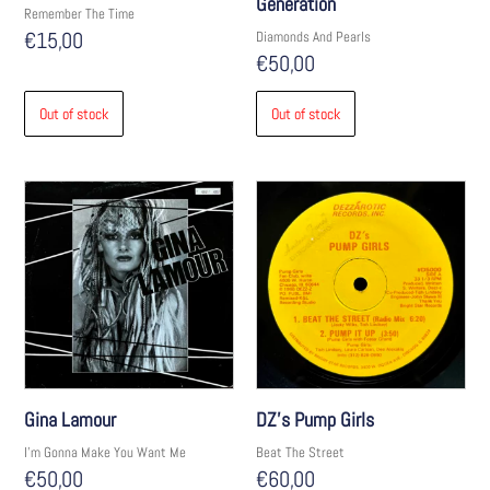
Generation
Remember The Time
€
15,00
Diamonds And Pearls
€
50,00
Out of stock
Out of stock
Gina Lamour
DZ’s Pump Girls
I'm Gonna Make You Want Me
Beat The Street
€
50,00
€
60,00