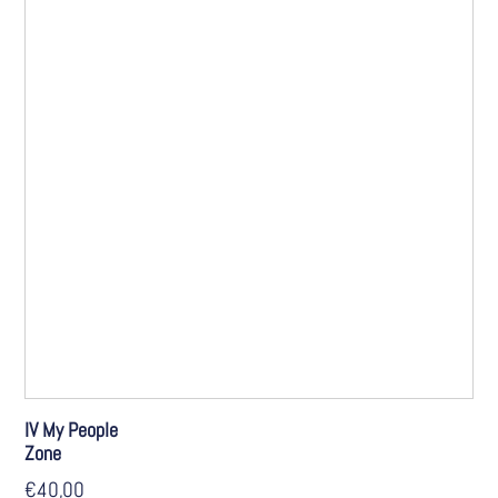
IV My People
Zone
€
40,00