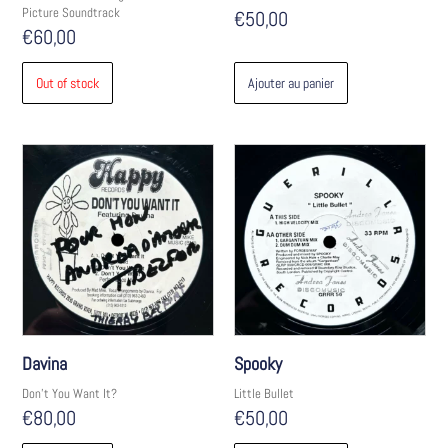
Picture Soundtrack
€
50,00
€
60,00
Out of stock
Ajouter au panier
Davina
Spooky
Don't You Want It?
Little Bullet
€
80,00
€
50,00