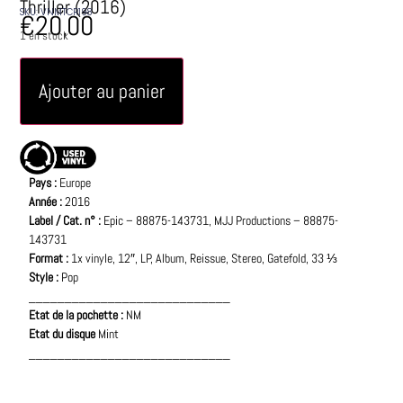
Thriller (2016)
SKU: VNMTCR198
€
20,00
1 en stock
Ajouter au panier
Pays :
Europe
Année :
2016
Label / Cat. n° :
Epic ‎– 88875-143731, MJJ Productions ‎– 88875-
143731
Format :
1x vinyle, 12″, LP, Album, Reissue, Stereo, Gatefold, 33 ⅓
Style :
Pop
____________________________
Etat de la pochette :
NM
Etat du disque
Mint
____________________________