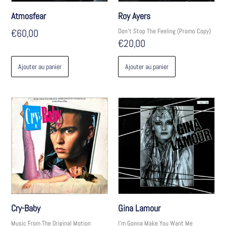
Atmosfear
Roy Ayers
€
60,00
Don't Stop The Feeling (Promo Copy)
€
20,00
Ajouter au panier
Ajouter au panier
Cry-Baby
Gina Lamour
Music From The Original Motion
I'm Gonna Make You Want Me