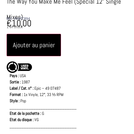
The Way You Make Me Feel (Special 12" Single
Mixes)
SKU: VNMTCR94
€
10,00
1 en stock
Ajouter au panier
Pays :
USA
Sortie :
1987
Label / Cat. n° :
Epic – 49 07487
Format :
1x Vinyle, 12″, 33 ⅓ RPM
Style :
Pop
____________________________
Etat de la pochette :
G
Etat du disque :
VG
____________________________