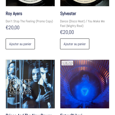
Roy Ayers
Sylvester
Don't Stop The Feeling (Promo Copy)
Dance (Disco Heat) / You Make Me
Feel (Mighty Real)
€
20,00
€
20,00
Ajouter au panier
Ajouter au panier