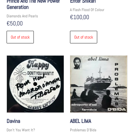
Prince And The New Power
Enter Shikari
Generation
A Flash Flood Of Colour
€
100,00
Diamonds And Pearls
€
50,00
Out of stock
Out of stock
Davina
ABEL LIMA
Don't You Want It?
Problemas D'Bida