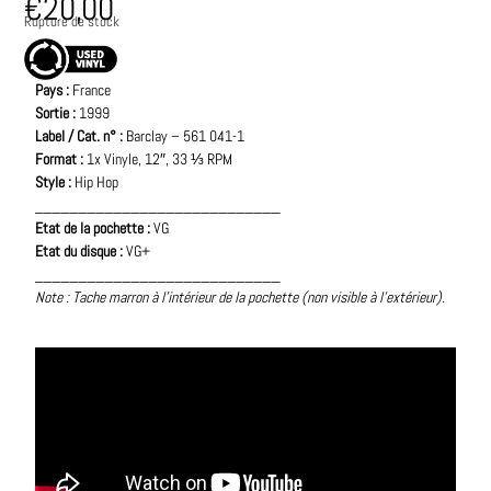
€
20,00
Rupture de stock
Pays :
France
Sortie :
1999
Label / Cat. n° :
Barclay – 561 041-1
Format :
1x Vinyle, 12″, 33 ⅓ RPM
Style :
Hip Hop
____________________________
Etat de la pochette :
VG
Etat du disque :
VG+
____________________________
Note : Tache marron à l’intérieur de la pochette (non visible à l’extérieur).