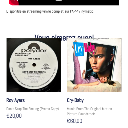
Disponible en streaming vinyle complet sur l’APP Vinymatic.
Vous aimerez aussi
Roy Ayers
Cry-Baby
Don't Stop The Feeling (Promo Copy)
Music From The Original Motion
Picture Soundtrack
€
20,00
€
60,00