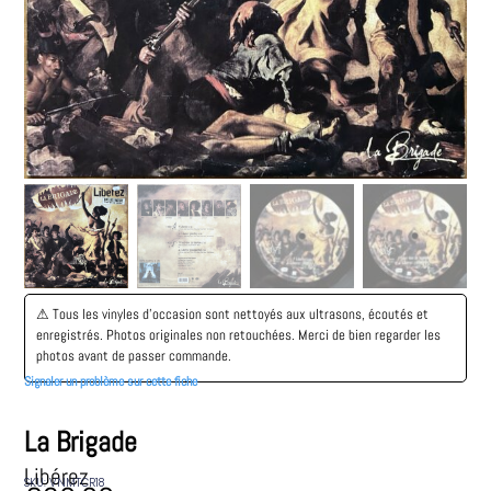
⚠︎ Tous les vinyles d’occasion sont nettoyés aux ultrasons, écoutés et
enregistrés. Photos originales non retouchées. Merci de bien regarder les
photos avant de passer commande.
Signaler un problème sur cette fiche
La Brigade
Libérez
SKU: VNMTCR18