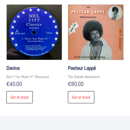
Davina
Pasteur Lappé
Don't You Want It? (Reissue)
The Sekele Movement
€
40,00
€
80,00
Out of stock
Out of stock