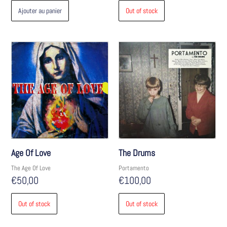
Ajouter au panier
Out of stock
Age Of Love
The Drums
The Age Of Love
Portamento
€
50,00
€
100,00
Out of stock
Out of stock